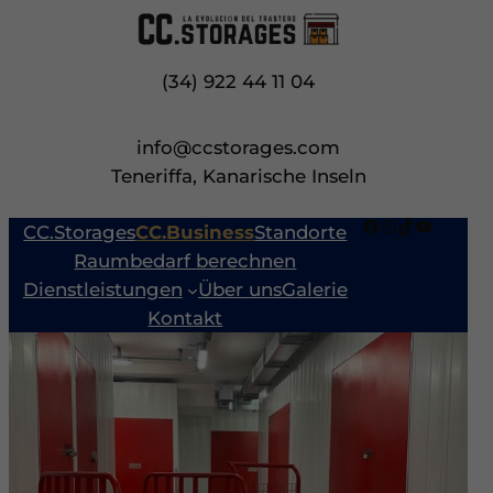
Zum
Inhalt
springen
(34) 922 44 11 04
info@ccstorages.com
Teneriffa, Kanarische Inseln
Facebook
Instagram
TikTok
YouTube
CC.Storages
CC.Business
Standorte
Raumbedarf berechnen
Dienstleistungen
Über uns
Galerie
Kontakt