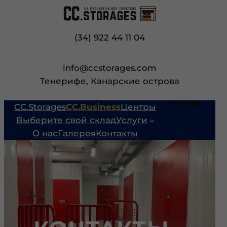
Перейти
к
содержимому
(34) 922 44 11 04
info@ccstorages.com
Тенерифе, Канарские острова
Facebook
Instagram
TikTok
YouTube
CC.Storages
CC.Business
Центры
Выберите свой склад
Услуги
О нас
Галерея
Контакты