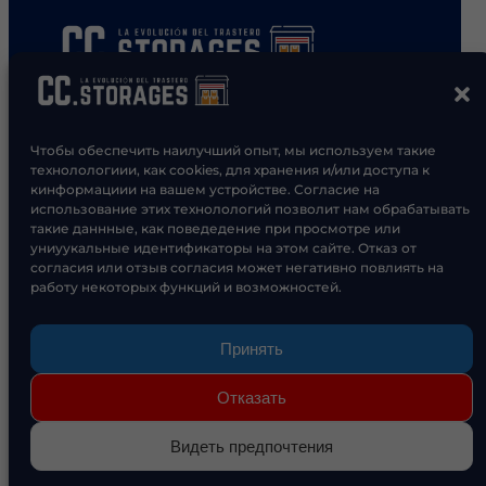
Чтобы обеспечить наилучший опыт, мы используем такие
технолологиии, как cookies, для хранения и/или доступа к
кинформациии на вашем устройстве. Согласие на
использование этих технолологий позволит нам обрабатывать
такие даннные, как поведедение при просмотре или
Политика конфиденциальности
униуукальные идентификаторы на этом сайте. Отказ от
согласия или отзыв согласия может негативно повлиять на
работу некоторых функций и возможностей.
Политика в отношении файлов cookie (ЕС)
Принять
Присоединяйтесь к нашим 900+
подписчикам.
Отказать
Видеть предпочтения
Будьте в курсе всего, что вам нужно знать.