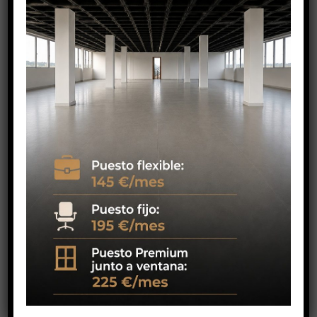
помещениями, переезжают к нам
или выбирают наши коворкинг-
пространства для работы.
Compromiso con la
Sostenibilidad
На сайте
Хранилища CC
seguimos
avanzando hacia un modelo de
empresa más eficiente, responsable y
sostenible. Por ello, hemos llevado a
cabo un proyecto de
instalación
fotovoltaica para autoconsumo
,
destinado a mejorar nuestra eficiencia
energética y reducir el impacto
ambiental de nuestra actividad diaria.