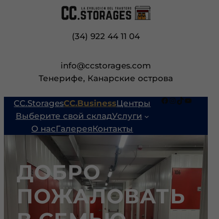
Перейти
к
содержимому
(34) 922 44 11 04
info@ccstorages.com
Тенерифе, Канарские острова
Facebook
Instagram
TikTok
YouTube
CC.Storages
CC.Business
Центры
Выберите свой склад
Услуги
О нас
Галерея
Контакты
ДОБРО
ПОЖАЛОВАТЬ